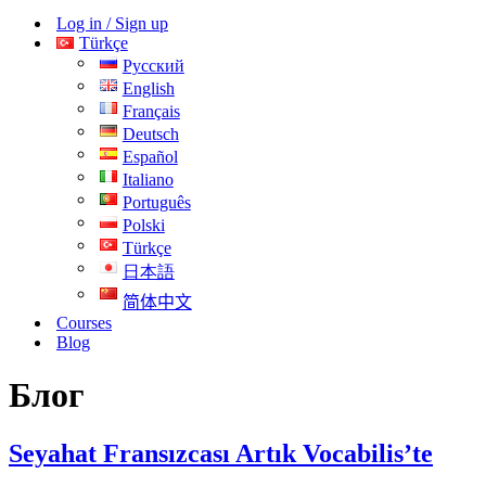
menüsü
Log in / Sign up
Türkçe
Русский
English
Français
Deutsch
Español
Italiano
Português
Polski
Türkçe
日本語
简体中文
Courses
Blog
Блог
Seyahat Fransızcası Artık Vocabilis’te