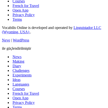
Courses
French for Travel
Open App
Privacy Policy
Terms
Vocabilis Online is developed and operated by
Linguistador LLC
(Wyoming, USA)
.
Neve
|
WordPress
ile güçlendirilmiştir
News
Making
Diary
Challenges
Experiments
Ideas
Languages
Courses
French for Travel
Open App
Privacy Policy
Terms