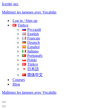
İçeriğe geç
Maîtrisez les langues avec Vocabilis
Log in / Sign up
Türkçe
Русский
English
Français
Deutsch
Español
Italiano
Português
Polski
Türkçe
日本語
简体中文
Courses
Blog
Maîtrisez les langues avec Vocabilis
Dolaşım
menüsü
Dolaşım