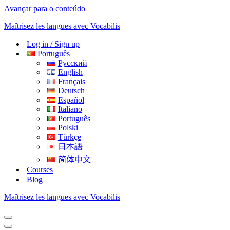
Avançar para o conteúdo
Maîtrisez les langues avec Vocabilis
Log in / Sign up
Português
Русский
English
Français
Deutsch
Español
Italiano
Português
Polski
Türkçe
日本語
简体中文
Courses
Blog
Maîtrisez les langues avec Vocabilis
Menu
de
Menu