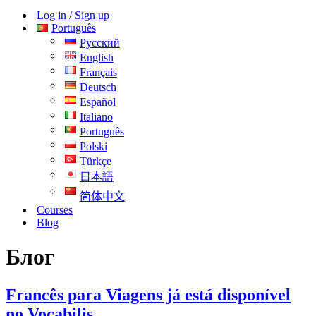
navegação
de
Log in / Sign up
navegação
Português
Русский
English
Français
Deutsch
Español
Italiano
Português
Polski
Türkçe
日本語
简体中文
Courses
Blog
Блог
Francês para Viagens já está disponível
no Vocabilis