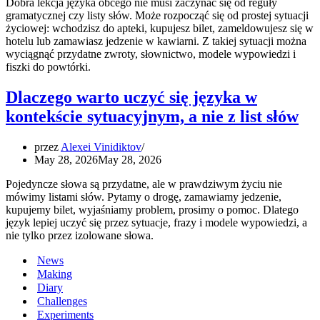
Dobra lekcja języka obcego nie musi zaczynać się od reguły
gramatycznej czy listy słów. Może rozpocząć się od prostej sytuacji
życiowej: wchodzisz do apteki, kupujesz bilet, zameldowujesz się w
hotelu lub zamawiasz jedzenie w kawiarni. Z takiej sytuacji można
wyciągnąć przydatne zwroty, słownictwo, modele wypowiedzi i
fiszki do powtórki.
Dlaczego warto uczyć się języka w
kontekście sytuacyjnym, a nie z list słów
przez
Alexei Vinidiktov
May 28, 2026
May 28, 2026
Pojedyncze słowa są przydatne, ale w prawdziwym życiu nie
mówimy listami słów. Pytamy o drogę, zamawiamy jedzenie,
kupujemy bilet, wyjaśniamy problem, prosimy o pomoc. Dlatego
język lepiej uczyć się przez sytuacje, frazy i modele wypowiedzi, a
nie tylko przez izolowane słowa.
News
Making
Diary
Challenges
Experiments