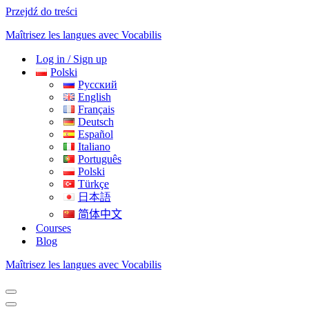
Przejdź do treści
Maîtrisez les langues avec Vocabilis
Log in / Sign up
Polski
Русский
English
Français
Deutsch
Español
Italiano
Português
Polski
Türkçe
日本語
简体中文
Courses
Blog
Maîtrisez les langues avec Vocabilis
Menu
nawigacji
Menu