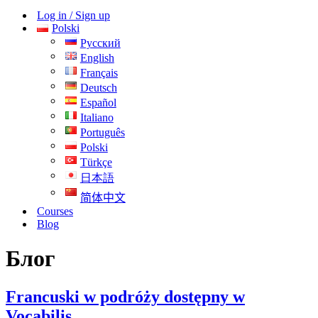
nawigacji
Log in / Sign up
Polski
Русский
English
Français
Deutsch
Español
Italiano
Português
Polski
Türkçe
日本語
简体中文
Courses
Blog
Блог
Francuski w podróży dostępny w
Vocabilis