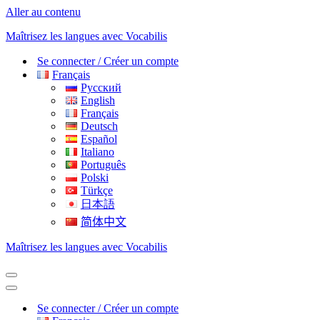
Aller au contenu
Maîtrisez les langues avec Vocabilis
Se connecter / Créer un compte
Français
Русский
English
Français
Deutsch
Español
Italiano
Português
Polski
Türkçe
日本語
简体中文
Maîtrisez les langues avec Vocabilis
Menu
de
Menu
navigation
de
Se connecter / Créer un compte
navigation