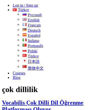
menüsü
Log in / Sign up
Türkçe
Русский
English
Français
Deutsch
Español
Italiano
Português
Polski
Türkçe
日本語
简体中文
Courses
Blog
çok dillilik
Vocabilis Çok Dilli Dil Öğrenme
Platforması Oluyor