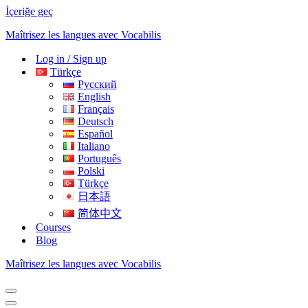
İçeriğe geç
Maîtrisez les langues avec Vocabilis
Log in / Sign up
Türkçe
Русский
English
Français
Deutsch
Español
Italiano
Português
Polski
Türkçe
日本語
简体中文
Courses
Blog
Maîtrisez les langues avec Vocabilis
Dolaşım
menüsü
Dolaşım