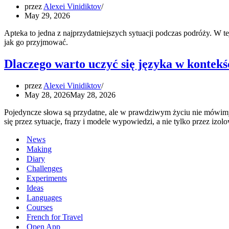
przez
Alexei Vinidiktov
May 29, 2026
Apteka to jedna z najprzydatniejszych sytuacji podczas podróży. W te
jak go przyjmować.
Dlaczego warto uczyć się języka w kontekśc
przez
Alexei Vinidiktov
May 28, 2026
May 28, 2026
Pojedyncze słowa są przydatne, ale w prawdziwym życiu nie mówimy 
się przez sytuacje, frazy i modele wypowiedzi, a nie tylko przez izol
News
Making
Diary
Challenges
Experiments
Ideas
Languages
Courses
French for Travel
Open App