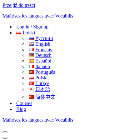
Przejdź do treści
Maîtrisez les langues avec Vocabilis
Log in / Sign up
Polski
Русский
English
Français
Deutsch
Español
Italiano
Português
Polski
Türkçe
日本語
简体中文
Courses
Blog
Maîtrisez les langues avec Vocabilis
Menu
nawigacji
Menu