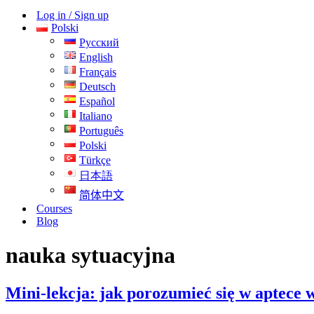
nawigacji
Log in / Sign up
Polski
Русский
English
Français
Deutsch
Español
Italiano
Português
Polski
Türkçe
日本語
简体中文
Courses
Blog
nauka sytuacyjna
Mini-lekcja: jak porozumieć się w aptece