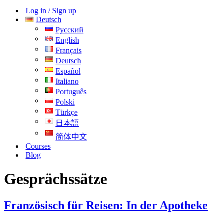
Log in / Sign up
Deutsch
Русский
English
Français
Deutsch
Español
Italiano
Português
Polski
Türkçe
日本語
简体中文
Courses
Blog
Gesprächssätze
Französisch für Reisen: In der Apotheke