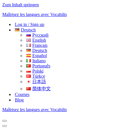
Zum Inhalt springen
Maîtrisez les langues avec Vocabilis
Log in / Sign up
Deutsch
Русский
English
Français
Deutsch
Español
Italiano
Português
Polski
Türkçe
日本語
简体中文
Courses
Blog
Maîtrisez les langues avec Vocabilis
Navigationsmenü
Navigationsmenü