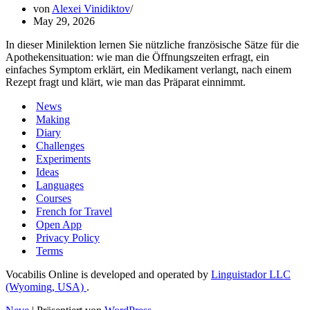
von
Alexei Vinidiktov
May 29, 2026
In dieser Minilektion lernen Sie nützliche französische Sätze für die
Apothekensituation: wie man die Öffnungszeiten erfragt, ein
einfaches Symptom erklärt, ein Medikament verlangt, nach einem
Rezept fragt und klärt, wie man das Präparat einnimmt.
News
Making
Diary
Challenges
Experiments
Ideas
Languages
Courses
French for Travel
Open App
Privacy Policy
Terms
Vocabilis Online is developed and operated by
Linguistador LLC
(Wyoming, USA)
.