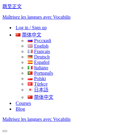
跳至正文
Maîtrisez les langues avec Vocabilis
Log in / Sign up
简体中文
Русский
English
Français
Deutsch
Español
Italiano
Português
Polski
Türkçe
日本語
简体中文
Courses
Blog
Maîtrisez les langues avec Vocabilis
导