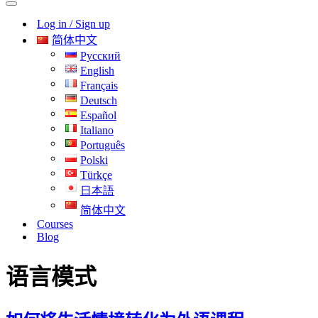
导
航
Log in / Sign up
航
菜
菜
单
简体中文
单
Русский
English
Français
Deutsch
Español
Italiano
Português
Polski
Türkçe
日本語
简体中文
Courses
Blog
语言模式