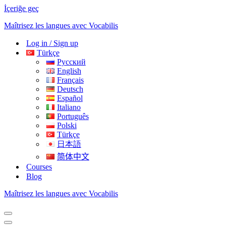
İçeriğe geç
Maîtrisez les langues avec Vocabilis
Log in / Sign up
Türkçe
Русский
English
Français
Deutsch
Español
Italiano
Português
Polski
Türkçe
日本語
简体中文
Courses
Blog
Maîtrisez les langues avec Vocabilis
Dolaşım
menüsü
Dolaşım