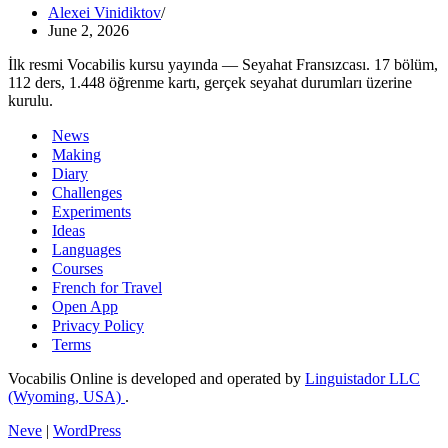
Alexei Vinidiktov
June 2, 2026
İlk resmi Vocabilis kursu yayında — Seyahat Fransızcası. 17 bölüm,
112 ders, 1.448 öğrenme kartı, gerçek seyahat durumları üzerine
kurulu.
News
Making
Diary
Challenges
Experiments
Ideas
Languages
Courses
French for Travel
Open App
Privacy Policy
Terms
Vocabilis Online is developed and operated by
Linguistador LLC
(Wyoming, USA)
.
Neve
|
WordPress