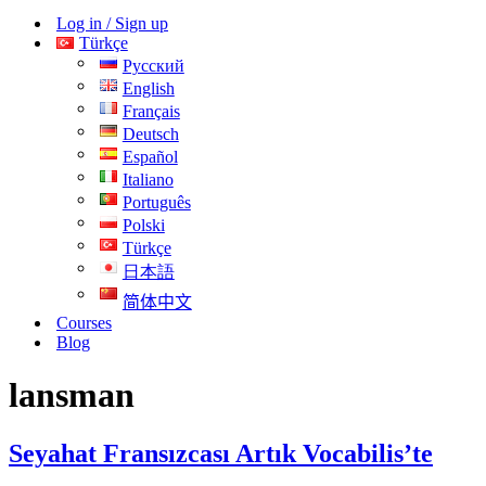
menüsü
Log in / Sign up
Türkçe
Русский
English
Français
Deutsch
Español
Italiano
Português
Polski
Türkçe
日本語
简体中文
Courses
Blog
lansman
Seyahat Fransızcası Artık Vocabilis’te