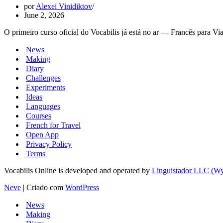
por
Alexei Vinidiktov
June 2, 2026
O primeiro curso oficial do Vocabilis já está no ar — Francês para Vi
News
Making
Diary
Challenges
Experiments
Ideas
Languages
Courses
French for Travel
Open App
Privacy Policy
Terms
Vocabilis Online is developed and operated by
Linguistador LLC (
Neve
| Criado com
WordPress
News
Making