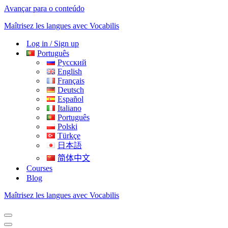
Avançar para o conteúdo
Maîtrisez les langues avec Vocabilis
Log in / Sign up
Português
Русский
English
Français
Deutsch
Español
Italiano
Português
Polski
Türkçe
日本語
简体中文
Courses
Blog
Maîtrisez les langues avec Vocabilis
Menu
de
Menu