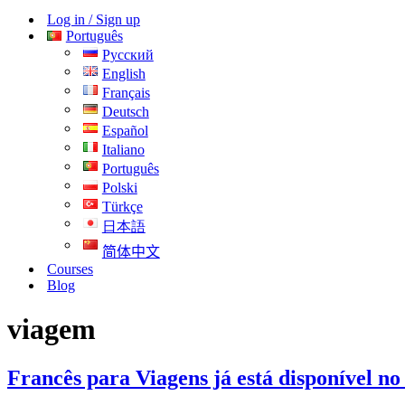
navegação
de
Log in / Sign up
navegação
Português
Русский
English
Français
Deutsch
Español
Italiano
Português
Polski
Türkçe
日本語
简体中文
Courses
Blog
viagem
Francês para Viagens já está disponível no