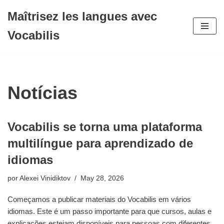
Maîtrisez les langues avec
Avançar
Vocabilis
para
o
conteúdo
Notícias
Vocabilis se torna uma plataforma
multilíngue para aprendizado de
idiomas
por
Alexei Vinidiktov
May 28, 2026
Começamos a publicar materiais do Vocabilis em vários
idiomas. Este é um passo importante para que cursos, aulas e
explicações estejam disponíveis para pessoas com diferentes