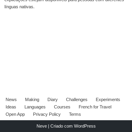
línguas nativas.
News
Making
Diary
Challenges
Experiments
Ideas
Languages
Courses
French for Travel
Open App
Privacy Policy
Terms
Neve
| Criado com
WordPress