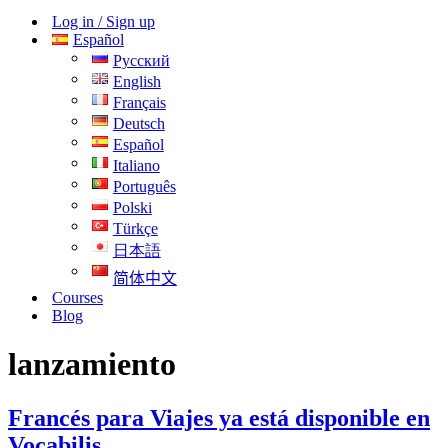
navegación
de
Log in / Sign up
navegación
Español
Русский
English
Français
Deutsch
Español
Italiano
Português
Polski
Türkçe
日本語
简体中文
Courses
Blog
lanzamiento
Francés para Viajes ya está disponible en
Vocabilis