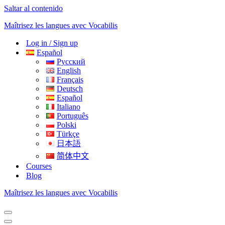
Saltar al contenido
Maîtrisez les langues avec Vocabilis
Log in / Sign up
Español
Русский
English
Français
Deutsch
Español
Italiano
Português
Polski
Türkçe
日本語
简体中文
Courses
Blog
Maîtrisez les langues avec Vocabilis
Menú
de
Menú