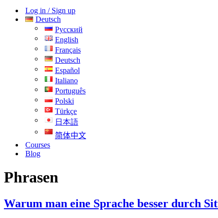
Log in / Sign up
Deutsch
Русский
English
Français
Deutsch
Español
Italiano
Português
Polski
Türkçe
日本語
简体中文
Courses
Blog
Phrasen
Warum man eine Sprache besser durch Situ