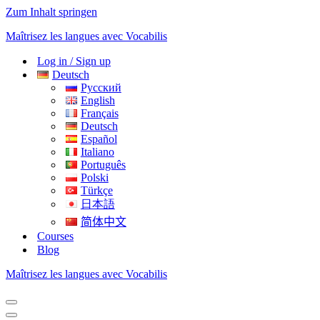
Zum Inhalt springen
Maîtrisez les langues avec Vocabilis
Log in / Sign up
Deutsch
Русский
English
Français
Deutsch
Español
Italiano
Português
Polski
Türkçe
日本語
简体中文
Courses
Blog
Maîtrisez les langues avec Vocabilis
Navigationsmenü
Navigationsmenü