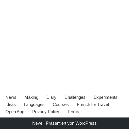
News
Making
Diary
Challenges
Experiments
Ideas
Languages
Courses
French for Travel
Open App
Privacy Policy
Terms
Neve
| Präsentiert von
WordPress