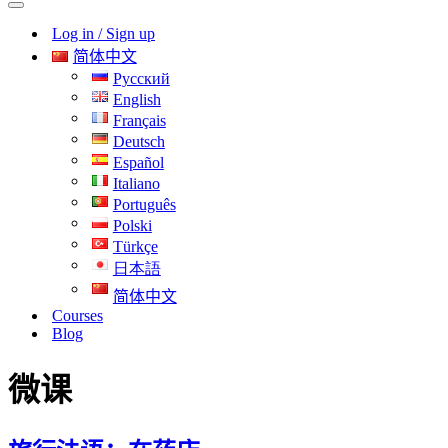
导
航
Log in / Sign up
航
菜
菜
单
简体中文
单
Русский
English
Français
Deutsch
Español
Italiano
Português
Polski
Türkçe
日本語
简体中文
Courses
Blog
微课