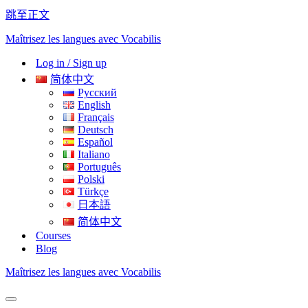
跳至正文
Maîtrisez les langues avec Vocabilis
Log in / Sign up
简体中文
Русский
English
Français
Deutsch
Español
Italiano
Português
Polski
Türkçe
日本語
简体中文
Courses
Blog
Maîtrisez les langues avec Vocabilis
导