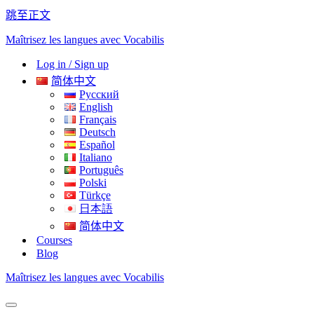
跳至正文
Maîtrisez les langues avec Vocabilis
Log in / Sign up
简体中文
Русский
English
Français
Deutsch
Español
Italiano
Português
Polski
Türkçe
日本語
简体中文
Courses
Blog
Maîtrisez les langues avec Vocabilis
导