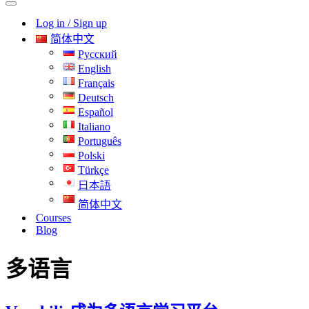
导
航
Log in / Sign up
航
菜
菜
单
简体中文
单
Русский
English
Français
Deutsch
Español
Italiano
Português
Polski
Türkçe
日本語
简体中文
Courses
Blog
多语言