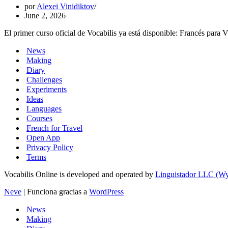
por
Alexei Vinidiktov
June 2, 2026
El primer curso oficial de Vocabilis ya está disponible: Francés para Vi
News
Making
Diary
Challenges
Experiments
Ideas
Languages
Courses
French for Travel
Open App
Privacy Policy
Terms
Vocabilis Online is developed and operated by
Linguistador LLC (
Neve
| Funciona gracias a
WordPress
News
Making