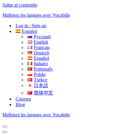
Saltar al contenido
Maîtrisez les langues avec Vocabilis
Log in / Sign up
Español
Русский
English
Français
Deutsch
Español
Italiano
Português
Polski
Türkçe
日本語
简体中文
Courses
Blog
Maîtrisez les langues avec Vocabilis
Menú
de
Menú