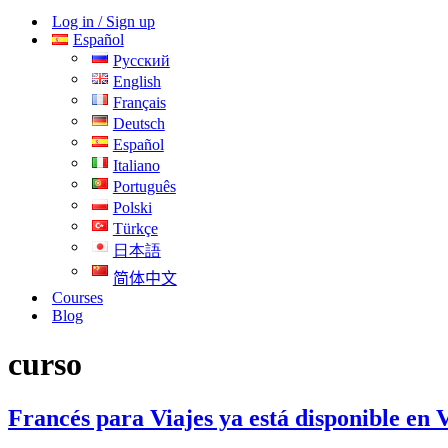
navegación
de
Log in / Sign up
navegación
Español
Русский
English
Français
Deutsch
Español
Italiano
Português
Polski
Türkçe
日本語
简体中文
Courses
Blog
curso
Francés para Viajes ya está disponible en V