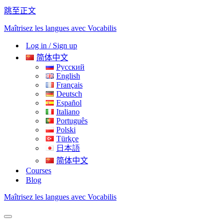
跳至正文
Maîtrisez les langues avec Vocabilis
Log in / Sign up
简体中文
Русский
English
Français
Deutsch
Español
Italiano
Português
Polski
Türkçe
日本語
简体中文
Courses
Blog
Maîtrisez les langues avec Vocabilis
导