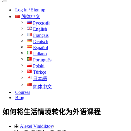
导
航
Log in / Sign up
航
菜
菜
单
简体中文
单
Русский
English
Français
Deutsch
Español
Italiano
Português
Polski
Türkçe
日本語
简体中文
Courses
Blog
如何将生活情境转化为外语课程
由
Alexei Vinidiktov