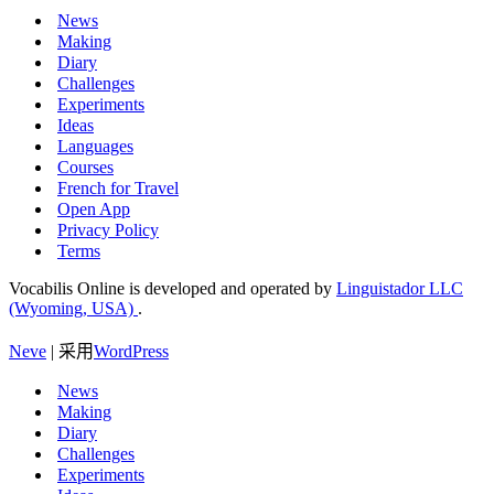
News
Making
Diary
Challenges
Experiments
Ideas
Languages
Courses
French for Travel
Open App
Privacy Policy
Terms
Vocabilis Online is developed and operated by
Linguistador LLC
(Wyoming, USA)
.
Neve
| 采用
WordPress
News
Making
Diary
Challenges
Experiments