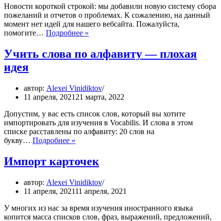
Новости короткой строкой: мы добавили новую систему сбора
пожеланий и отчетов о проблемах. К сожалению, на данный
момент нет идей для нашего вебсайта. Пожалуйста,
Идеи
помогите…
Подробнее »
и
проблемы
Учить слова по алфавиту — плохая
идея
автор:
Alexei Vinidiktov
11 апреля, 2021
21 марта, 2022
Допустим, у вас есть список слов, который вы хотите
импортировать для изучения в Vocabilis. И слова в этом
списке расставлены по алфавиту: 20 слов на
Учить
букву…
Подробнее »
слова
по
Импорт карточек
алфавиту
—
автор:
Alexei Vinidiktov
плохая
11 апреля, 2021
11 апреля, 2021
идея
У многих из нас за время изучения иностранного языка
копится масса списков слов, фраз, выражений, предложений,