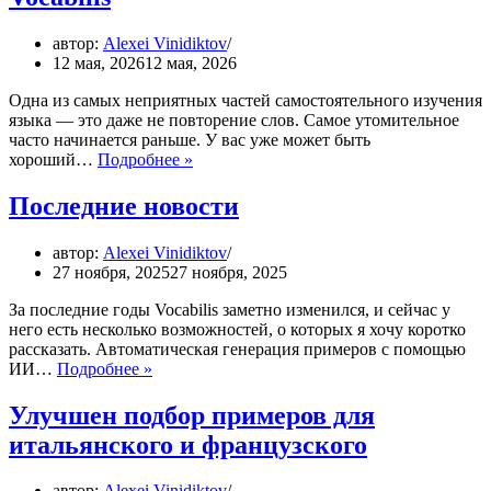
автор:
Alexei Vinidiktov
12 мая, 2026
12 мая, 2026
Одна из самых неприятных частей самостоятельного изучения
языка — это даже не повторение слов. Самое утомительное
часто начинается раньше. У вас уже может быть
Создание
хороший…
Подробнее »
урока
из
Последние новости
любого
текста
автор:
Alexei Vinidiktov
в
27 ноября, 2025
27 ноября, 2025
Vocabilis
За последние годы Vocabilis заметно изменился, и сейчас у
него есть несколько возможностей, о которых я хочу коротко
рассказать. Автоматическая генерация примеров с помощью
Последние
ИИ…
Подробнее »
новости
Улучшен подбор примеров для
итальянского и французского
автор:
Alexei Vinidiktov