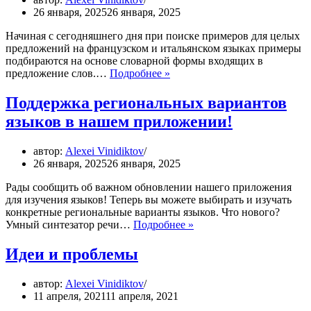
26 января, 2025
26 января, 2025
Начиная с сегодняшнего дня при поиске примеров для целых
предложений на французском и итальянском языках примеры
подбираются на основе словарной формы входящих в
Улучшен
предложение слов.…
Подробнее »
подбор
примеров
Поддержка региональных вариантов
для
языков в нашем приложении!
итальянского
и
французского
автор:
Alexei Vinidiktov
26 января, 2025
26 января, 2025
Рады сообщить об важном обновлении нашего приложения
для изучения языков! Теперь вы можете выбирать и изучать
конкретные региональные варианты языков. Что нового?
Поддержка
Умный синтезатор речи…
Подробнее »
региональных
вариантов
Идеи и проблемы
языков
в
автор:
Alexei Vinidiktov
нашем
11 апреля, 2021
11 апреля, 2021
приложении!