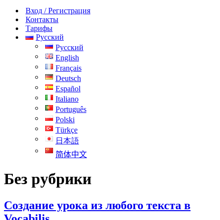
навигации
Вход / Регистрация
Контакты
Тарифы
Русский
Русский
English
Français
Deutsch
Español
Italiano
Português
Polski
Türkçe
日本語
简体中文
Без рубрики
Создание урока из любого текста в
Vocabilis