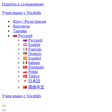
Перейти к содержимому
Учим языки с Vocabilis
Вход / Регистрация
Контакты
Тарифы
Русский
Русский
English
Français
Deutsch
Español
Italiano
Português
Polski
Türkçe
日本語
简体中文
Учим языки с Vocabilis
Меню
навигации
Меню