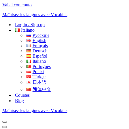
Vai al contenuto
Maîtrisez les langues avec Vocabilis
Log in / Sign up
Italiano
Русский
English
Français
Deutsch
Español
Italiano
Português
Polski
Türkçe
日本語
简体中文
Courses
Blog
Maîtrisez les langues avec Vocabilis
Menu
di
Menu