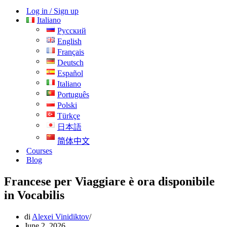
navigazione
di
Log in / Sign up
navigazione
Italiano
Русский
English
Français
Deutsch
Español
Italiano
Português
Polski
Türkçe
日本語
简体中文
Courses
Blog
Francese per Viaggiare è ora disponibile
in Vocabilis
di
Alexei Vinidiktov
June 2, 2026