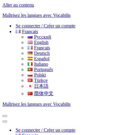
Aller au contenu
Maîtrisez les langues avec Vocabilis
Se connecter / Créer un compte
Français
Русский
English
Français
Deutsch
Español
Italiano
Português
Polski
Türkçe
日本語
简体中文
Maîtrisez les langues avec Vocabilis
Menu
de
Menu
navigation
de
Se connecter / Créer un compte
navigation