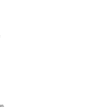
я
аз.