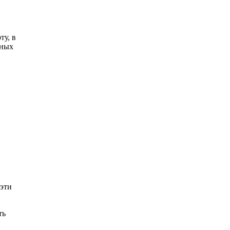
ту, в
вных
 эти
ть