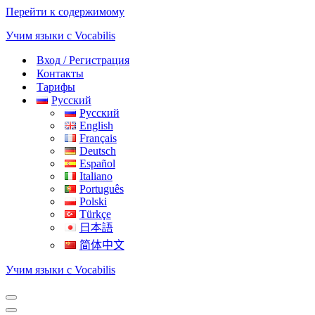
Перейти к содержимому
Учим языки с Vocabilis
Вход / Регистрация
Контакты
Тарифы
Русский
Русский
English
Français
Deutsch
Español
Italiano
Português
Polski
Türkçe
日本語
简体中文
Учим языки с Vocabilis
Меню
навигации
Меню