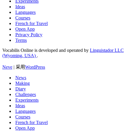
Experiments
Ideas
Languages
Courses
French for Travel
Open App
Privacy Policy
Terms
Vocabilis Online is developed and operated by
Linguistador LLC
(Wyoming, USA)
.
Neve
| 采用
WordPress
News
Making
Diary
Challenges
Experiments
Ideas
Languages
Courses
French for Travel
Open App