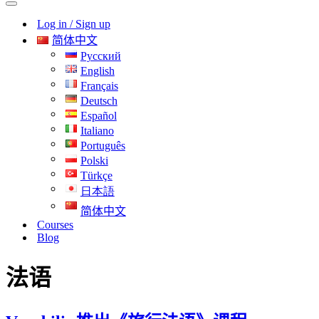
导
航
Log in / Sign up
航
菜
菜
单
简体中文
单
Русский
English
Français
Deutsch
Español
Italiano
Português
Polski
Türkçe
日本語
简体中文
Courses
Blog
法语