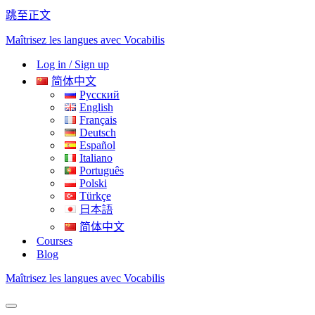
跳至正文
Maîtrisez les langues avec Vocabilis
Log in / Sign up
简体中文
Русский
English
Français
Deutsch
Español
Italiano
Português
Polski
Türkçe
日本語
简体中文
Courses
Blog
Maîtrisez les langues avec Vocabilis
导