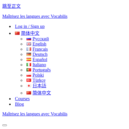
跳至正文
Maîtrisez les langues avec Vocabilis
Log in / Sign up
简体中文
Русский
English
Français
Deutsch
Español
Italiano
Português
Polski
Türkçe
日本語
简体中文
Courses
Blog
Maîtrisez les langues avec Vocabilis
导