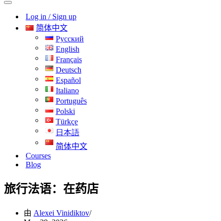
导
航
Log in / Sign up
航
菜
菜
单
简体中文
单
Русский
English
Français
Deutsch
Español
Italiano
Português
Polski
Türkçe
日本語
简体中文
Courses
Blog
旅行法语：在药店
由
Alexei Vinidiktov