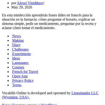
por
Alexei Vinidiktov
May 29, 2026
En esta minilección aprenderás frases útiles en francés para la
situación en la farmacia: cómo preguntar el horario, explicar un
síntoma simple, pedir un medicamento, preguntar por la receta y
aclarar cómo tomar el medicamento.
News
Making
Diary
Challenges
Experiments
Ideas
Languages
Courses
French for Travel
Open App
Privacy Policy
Terms
Vocabilis Online is developed and operated by
Linguistador LLC
(Wyoming, USA)
.