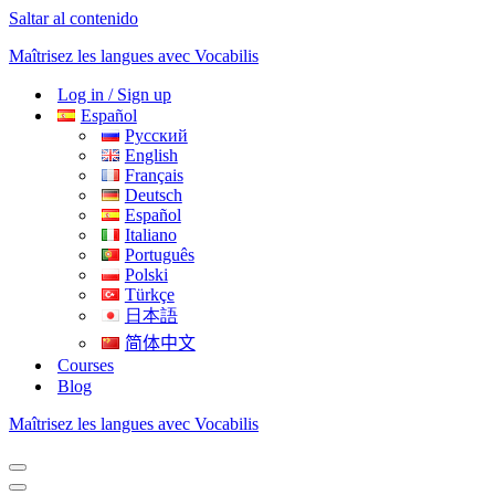
Saltar al contenido
Maîtrisez les langues avec Vocabilis
Log in / Sign up
Español
Русский
English
Français
Deutsch
Español
Italiano
Português
Polski
Türkçe
日本語
简体中文
Courses
Blog
Maîtrisez les langues avec Vocabilis
Menú
de
Menú