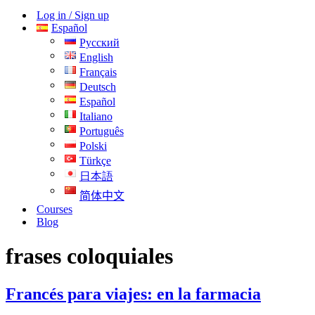
navegación
de
Log in / Sign up
navegación
Español
Русский
English
Français
Deutsch
Español
Italiano
Português
Polski
Türkçe
日本語
简体中文
Courses
Blog
frases coloquiales
Francés para viajes: en la farmacia