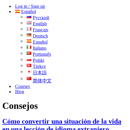
navegación
de
Log in / Sign up
navegación
Español
Русский
English
Français
Deutsch
Español
Italiano
Português
Polski
Türkçe
日本語
简体中文
Courses
Blog
Consejos
Cómo convertir una situación de la vida
en una lección de idioma extranjero