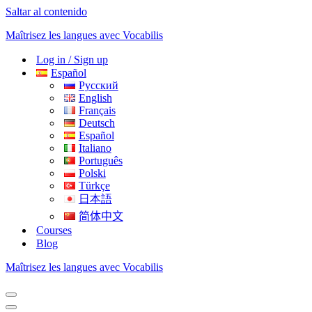
Saltar al contenido
Maîtrisez les langues avec Vocabilis
Log in / Sign up
Español
Русский
English
Français
Deutsch
Español
Italiano
Português
Polski
Türkçe
日本語
简体中文
Courses
Blog
Maîtrisez les langues avec Vocabilis
Menú
de
Menú